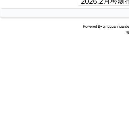
2026.2月检测
Powered By qingquanhuanba
鲁