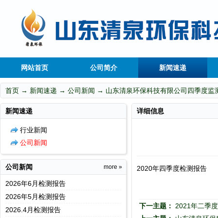
网站首页
公司简介
新闻速递
首页
→
新闻速递
→
公司新闻
→ 山东清泉环保科技有限公司四季度监
新闻速递
详细信息
行业新闻
公司新闻
公司新闻
more »
2020年四季度检测报告
2026年6月检测报告
2026年5月检测报告
下一主题：
2021年二季
2026.4月检测报告